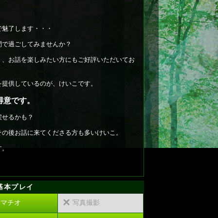
で魅了します・・・
間で過ごしてみませんか？
く、お話を楽しみたい方にもご好評いただいてお
を提供しているのが、けいこです。
得意です。
戻せるかも？
その後お話に来てくださる方も多いけいこ。
す。
基本プレイ
×
ラマチオ
写真撮影