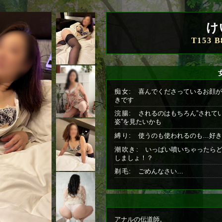
け
T153 B
痴女:
喜んでくださっているお顔が
きです
浣腸:
されるのはもちろん”されて
姿”を見たいかも
縛り:
使うのも使われるのも…好き
潮吹き:
いっぱい噴いちゃったら
しましょ！？
剃毛:
ごめんなさい…
アナルの伝道師。